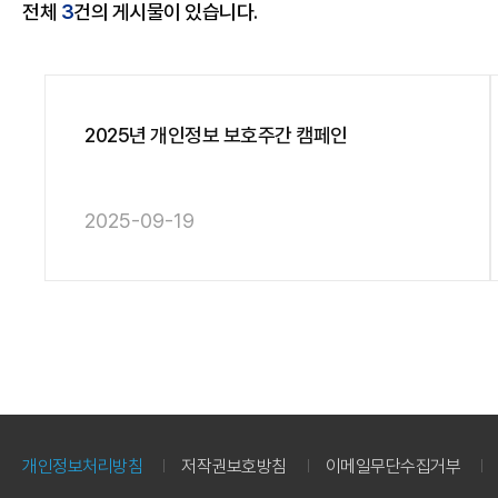
전체
3
건의 게시물이 있습니다.
2025년 개인정보 보호주간 캠페인
2025-09-19
하
단
하
개인정보처리방침
저작권보호방침
이메일무단수집거부
단