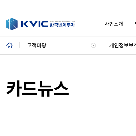
상
단
사업소개
B
고객마당
개인정보보
r
e
a
d
c
카드뉴스
r
u
m
b