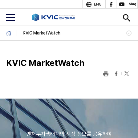
상
ENG
단
B
KVIC MarketWatch
r
e
a
d
KVIC MarketWatch
c
r
u
m
b
본
문
인
사
말
벤처투자생태계의 시장 정보를 공유하여