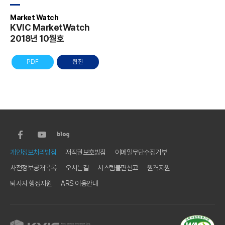
Market Watch
KVIC MarketWatch
2018년 10월호
PDF
웹진
하
단
하
개인정보처리방침
저작권보호방침
이메일무단수집거부
단
사전정보공개목록
오시는길
시스템불편신고
원격지원
유
틸
퇴사자 행정지원
ARS 이용안내
메
뉴