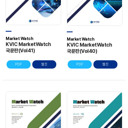
t
W
a
t
c
h
Market Watch
Market Watch
게
KVIC MarketWatch
KVIC MarketWatch
시
국문판(Vol41)
국문판(Vol40)
판
PDF
웹진
PDF
웹진