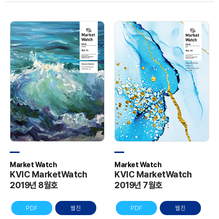
Market Watch
Market Watch
KVIC MarketWatch
KVIC MarketWatch
2019년 8월호
2019년 7월호
PDF
웹진
PDF
웹진