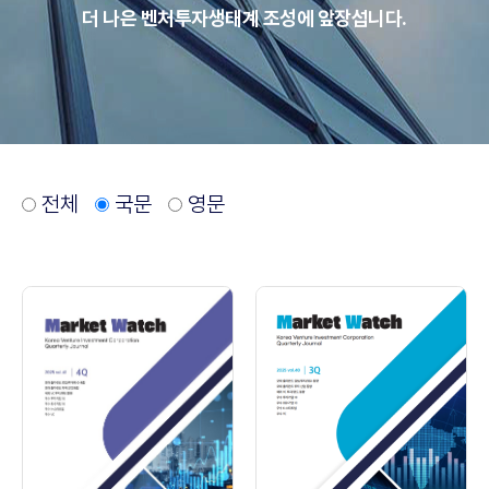
더 나은 벤처투자생태계 조성에 앞장섭니다.
전체
국문
영문
K
V
I
C
M
a
r
k
e