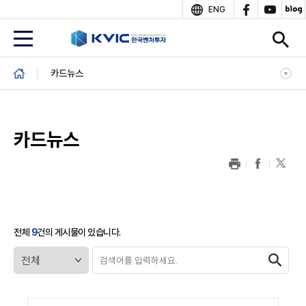
상
ENG
단
B
카드뉴스
r
e
a
d
카드뉴스
c
r
u
m
b
전체
9
건의 게시물이 있습니다.